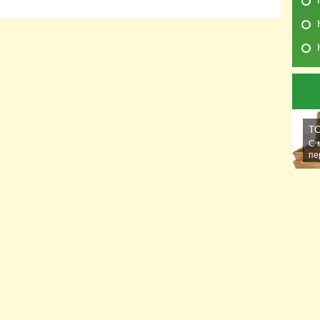
Т
С 
пе
ра