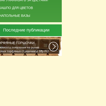
КАК УХАЖИВАТЬ ЗА ЦВЕТАМИ
КАШПО ДЛЯ ЦВЕТОВ
НАПОЛЬНЫЕ ВАЗЫ
Последние публикации
ОРФЯНЫЕ ГОРШОЧКИ
момента появления на рынке
рвых торфяных стаканчиков Jiffy-Рot
стениеводство...