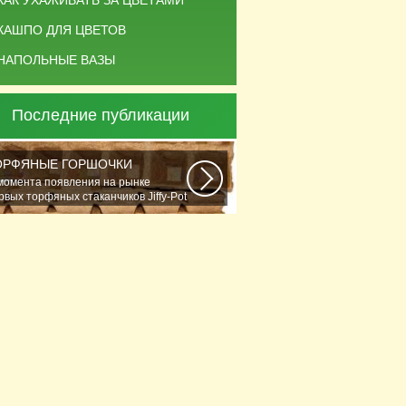
КАК УХАЖИВАТЬ ЗА ЦВЕТАМИ
КАШПО ДЛЯ ЦВЕТОВ
НАПОЛЬНЫЕ ВАЗЫ
Последние публикации
ОРФЯНЫЕ ГОРШОЧКИ
момента появления на рынке
рвых торфяных стаканчиков Jiffy-Рot
стениеводство...