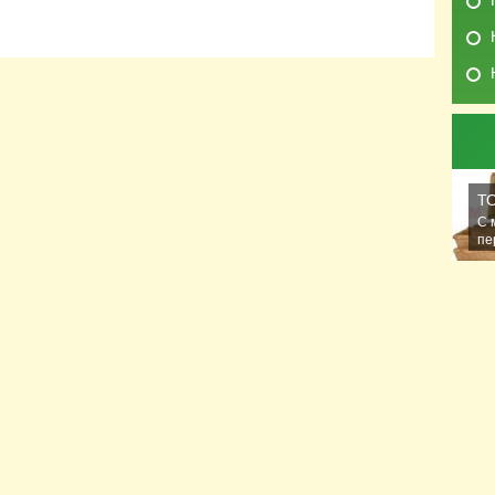
Т
С 
пе
ра