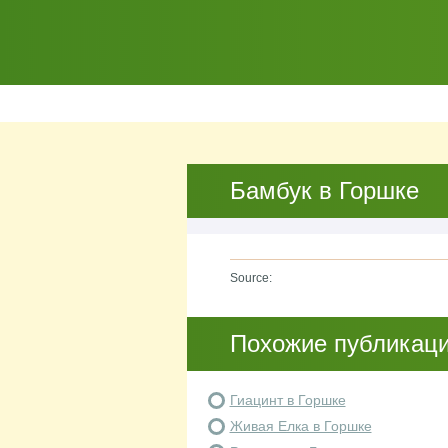
Бамбук в Горшке
Source:
Похожие публикац
Гиацинт в Горшке
Живая Елка в Горшке