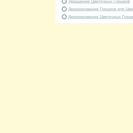
Украшение Цветочных Горшков
Декорирование Горшков для Цве
Декорирование Цветочных Горш