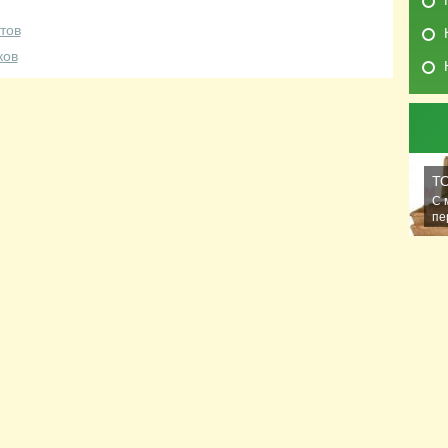
тов
ков
Т
С 
пе
ра