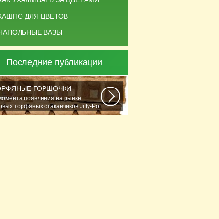
КАК УХАЖИВАТЬ ЗА ЦВЕТАМИ
КАШПО ДЛЯ ЦВЕТОВ
НАПОЛЬНЫЕ ВАЗЫ
Последние публикации
ОРФЯНЫЕ ГОРШОЧКИ
момента появления на рынке
рвых торфяных стаканчиков Jiffy-Рot
стениеводство...