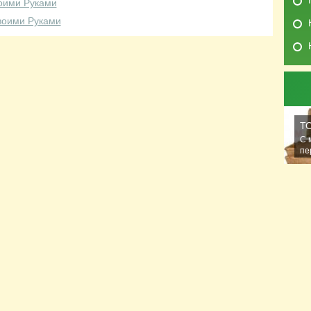
воими Руками
воими Руками
Т
С 
пе
ра