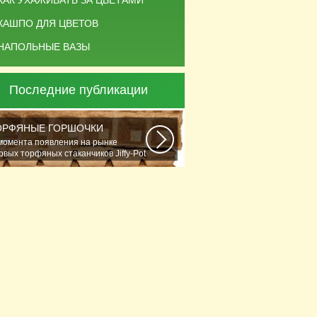
КАК УХАЖИВАТЬ ЗА ЦВЕТАМИ
КАШПО ДЛЯ ЦВЕТОВ
НАПОЛЬНЫЕ ВАЗЫ
Последние публикации
ОРФЯНЫЕ ГОРШОЧКИ
момента появления на рынке
рвых торфяных стаканчиков Jiffy-Рot
стениеводство...